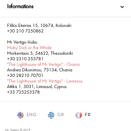
Informations
Filikis Etairias 15, 10674, Kolonaki
+30 210 7250862
Mr Vertigo Hubs:
Moby Dick or the Whale
Morkentaou 5, 54622, Thessaloniki
+30 2310 253781
"The Lighthouse of Mr Vertigo" - Chania
Andrea Dikonimou, 73134, Chania
+30 28210 70701
"The Lighthouse of Mr Vertigo" - Lemesos
Attikis 1, 3031, Limassol, Cyprus
+35 725253378
ENG
GR
FR
FR
Mr. Vertigo © 2019