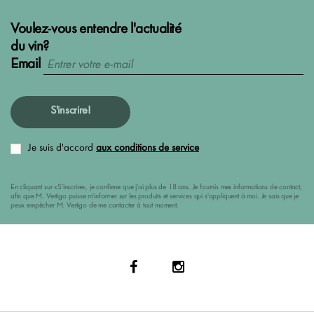
Voulez-vous entendre l'actualité
du vin?
Email
S'inscrire!
Je suis d'accord
aux conditions de service
En cliquant sur «S'inscrire», je confirme que j'ai plus de 18 ans. Je fournis mes informations de contact,
afin que M. Vertigo puisse m'informer sur les produits et services qui s'appliquent à moi. Je sais que je
peux empêcher M. Vertigo de me contacter à tout moment.