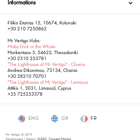
Informations
Filikis Etairias 15, 10674, Kolonaki
+30 210 7250862
Mr Vertigo Hubs:
Moby Dick or the Whale
Morkentaou 5, 54622, Thessaloniki
+30 2310 253781
"The Lighthouse of Mr Vertigo" - Chania
Andrea Dikonimou, 73134, Chania
+30 28210 70701
"The Lighthouse of Mr Vertigo" - Lemesos
Attikis 1, 3031, Limassol, Cyprus
+35 725253378
ENG
GR
FR
FR
Mr. Vertigo © 2019
Development / Design:
SLEED
,
Concept Maniax