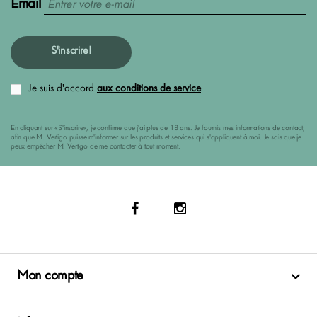
Email
S'inscrire!
Je suis d'accord
aux conditions de service
En cliquant sur «S'inscrire», je confirme que j'ai plus de 18 ans. Je fournis mes informations de contact,
afin que M. Vertigo puisse m'informer sur les produits et services qui s'appliquent à moi. Je sais que je
peux empêcher M. Vertigo de me contacter à tout moment.
Mon compte