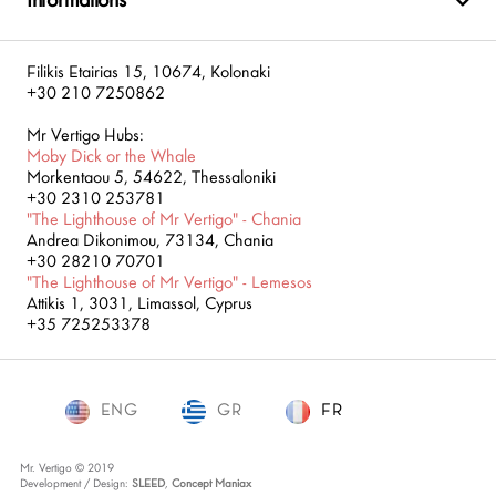
Informations
Filikis Etairias 15, 10674, Kolonaki
+30 210 7250862
Mr Vertigo Hubs:
Moby Dick or the Whale
Morkentaou 5, 54622, Thessaloniki
+30 2310 253781
"The Lighthouse of Mr Vertigo" - Chania
Andrea Dikonimou, 73134, Chania
+30 28210 70701
"The Lighthouse of Mr Vertigo" - Lemesos
Attikis 1, 3031, Limassol, Cyprus
+35 725253378
ENG
GR
FR
FR
Mr. Vertigo © 2019
Development / Design:
SLEED
,
Concept Maniax