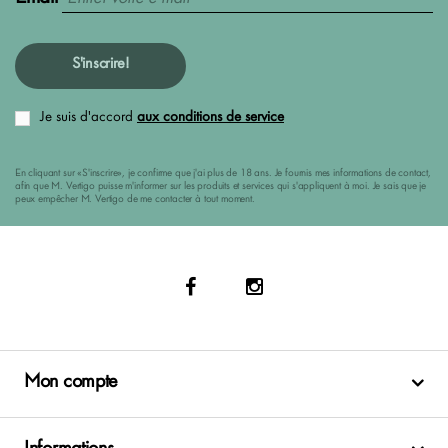
S'inscrire!
Je suis d'accord
aux conditions de service
En cliquant sur «S'inscrire», je confirme que j'ai plus de 18 ans. Je fournis mes informations de contact,
afin que M. Vertigo puisse m'informer sur les produits et services qui s'appliquent à moi. Je sais que je
peux empêcher M. Vertigo de me contacter à tout moment.
Mon compte