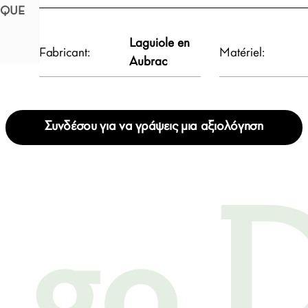
IQUE
Laguiole en
Fabricant:
Matériel:
Aubrac
Συνδέσου για να γράψεις μια αξιολόγηση
s go