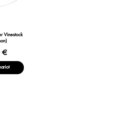
r Vinestock
hon)
 €
hariot