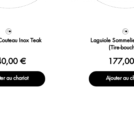
0
0
Couteau Inox Teak
Laguiole Sommelie
(Tire-bouc
40,00 €
177,00
er au chariot
Ajouter au c