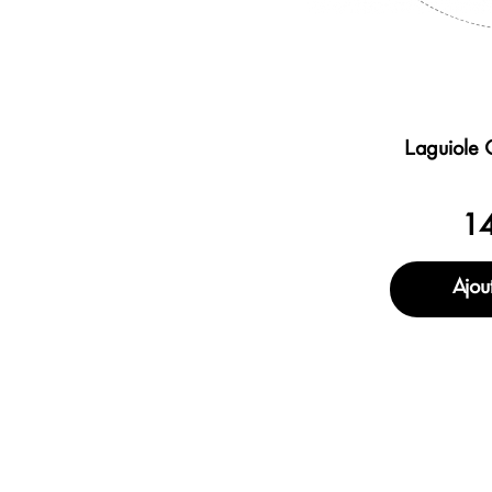
Laguiole 
1
Ajout