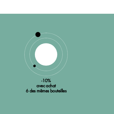
-10%
avec achat
6 des mêmes bouteilles