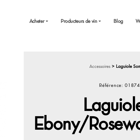
Acheter
Producteurs de vin
Blog
W
Accessoires
>
Laguiole So
Référence:
01874
Laguiol
Ebony/Rosewoo