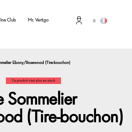
ine Club
Mr. Vertigo
0
mmelier Ebony/Rosewood (Tire-bouchon)
Ce produit n'est plus en stock
e Sommelier
d (Tire-bouchon)