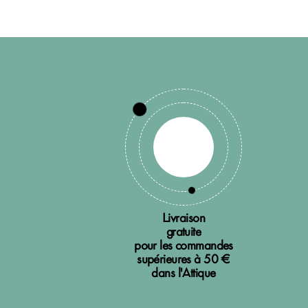
Livraison
gratuite
pour les commandes
supérieures à 50 €
dans l'Attique