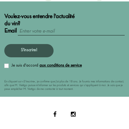
Voulez-vous entendre l'actualité
du vin?
Email
S'inscrire!
Je suis d'accord
aux conditions de service
En cliquant sur «S'inscrire», je confirme que j'ai plus de 18 ans. Je fournis mes informations de contact,
afin que M. Vertigo puisse m'informer sur les produits et services qui s'appliquent à moi. Je sais que je
peux empêcher M. Vertigo de me contacter à tout moment.