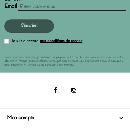
Email
S'inscrire!
Je suis d'accord
aux conditions de service
En cliquant sur «S'inscrire», je confirme que j'ai plus de 18 ans. Je fournis mes informations de contact,
afin que M. Vertigo puisse m'informer sur les produits et services qui s'appliquent à moi. Je sais que je
peux empêcher M. Vertigo de me contacter à tout moment.
Mon compte