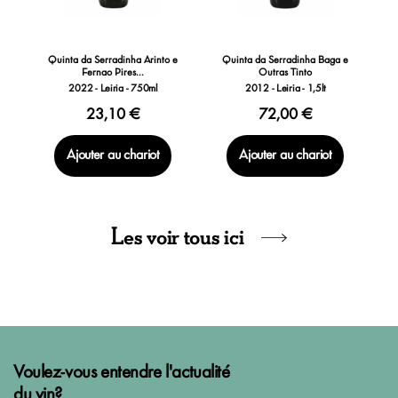
s
Quinta da Serradinha Arinto e
Quinta da Serradinha Baga e
Fernao Pires...
Outras Tinto
2022 - Leiria - 750ml
2012 - Leiria - 1,5lt
23,10 €
72,00 €
Ajouter au chariot
Ajouter au chariot
Les voir tous ici
Voulez-vous entendre l'actualité
du vin?