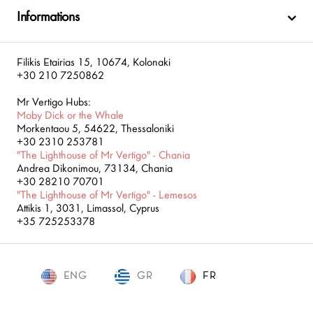
Informations
Filikis Etairias 15, 10674, Kolonaki
+30 210 7250862
Mr Vertigo Hubs:
Moby Dick or the Whale
Morkentaou 5, 54622, Thessaloniki
+30 2310 253781
"The Lighthouse of Mr Vertigo" - Chania
Andrea Dikonimou, 73134, Chania
+30 28210 70701
"The Lighthouse of Mr Vertigo" - Lemesos
Attikis 1, 3031, Limassol, Cyprus
+35 725253378
ENG
GR
FR
FR
Mr. Vertigo © 2019