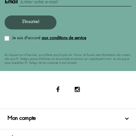
Email
S'inscrire!
Je suis d'accord
aux conditions de service
En cliquant sur «S'inscrire», je confirme que j'ai plus de 18 ans. Je fournis mes informations de contact,
afin que M. Vertigo puisse m'informer sur les produits et services qui s'appliquent à moi. Je sais que je
peux empêcher M. Vertigo de me contacter à tout moment.
Mon compte