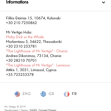
Informations
Filikis Etairias 15, 10674, Kolonaki
+30 210 7250862
Mr Vertigo Hubs:
Moby Dick or the Whale
Morkentaou 5, 54622, Thessaloniki
+30 2310 253781
"The Lighthouse of Mr Vertigo" - Chania
Andrea Dikonimou, 73134, Chania
+30 28210 70701
"The Lighthouse of Mr Vertigo" - Lemesos
Attikis 1, 3031, Limassol, Cyprus
+35 725253378
ENG
GR
FR
FR
Mr. Vertigo © 2019
Development / Design:
SLEED
,
Concept Maniax