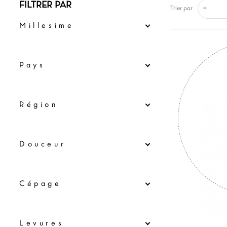
FILTRER PAR
--
Trier par
Millesime
Pays
Région
Douceur
Cépage
Levures