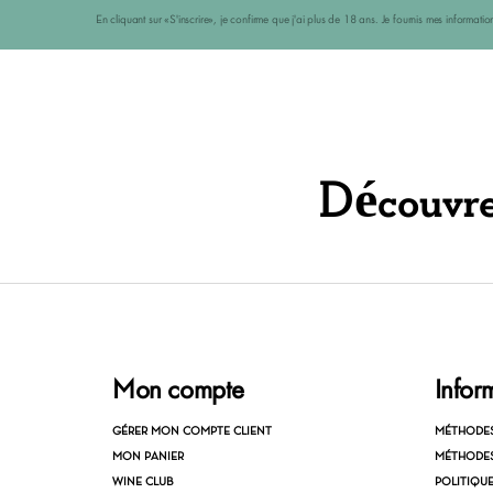
En cliquant sur «S'inscrire», je confirme que j'ai plus de 18 ans. Je fournis mes informat
Découvrez
Mon compte
Infor
GÉRER MON COMPTE CLIENT
MÉTHODE
MON PANIER
MÉTHODES
WINE CLUB
POLITIQU