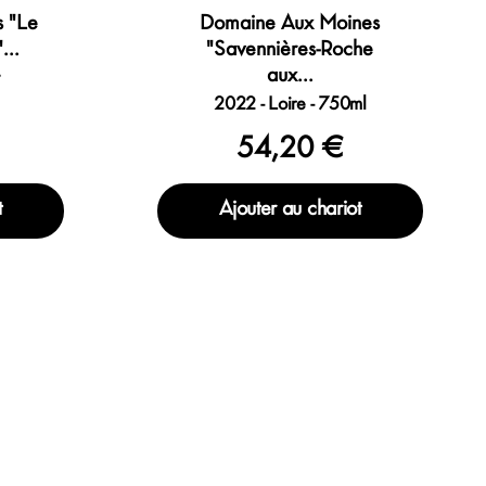
 "Le
Domaine Aux Moines
...
"Savennières-Roche
aux...
2022 - Loire - 750ml
54,20 €
t
Ajouter au chariot