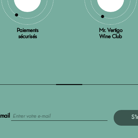
Paiements
Mr. Vertigo
sécurisés
Wine Club
mail
S'i