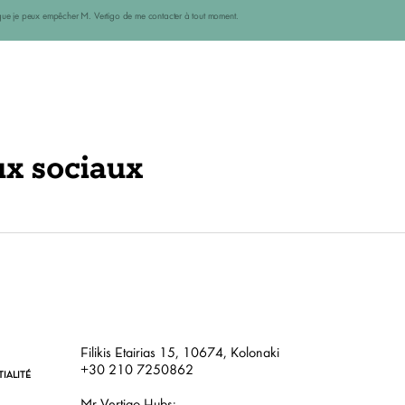
ais que je peux empêcher M. Vertigo de me contacter à tout moment.
ux sociaux
Filikis Etairias 15, 10674, Kolonaki
+30 210 7250862
IALITÉ
Mr Vertigo Hubs: