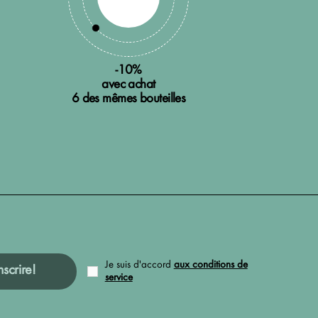
-10%
avec achat
6 des mêmes bouteilles
Je suis d'accord
aux conditions de
nscrire!
service