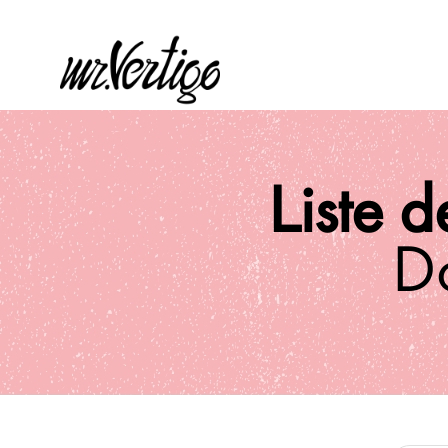
Liste d
D