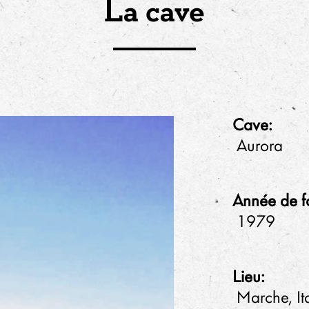
La cave
Cave:
Aurora
Année de f
1979
Lieu:
Marche, It