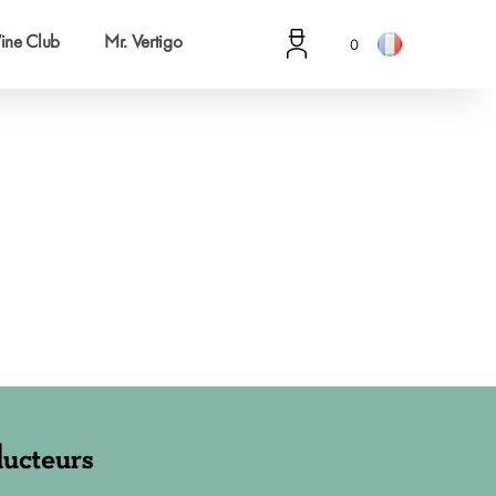
ine Club
Mr. Vertigo
0
ucteurs