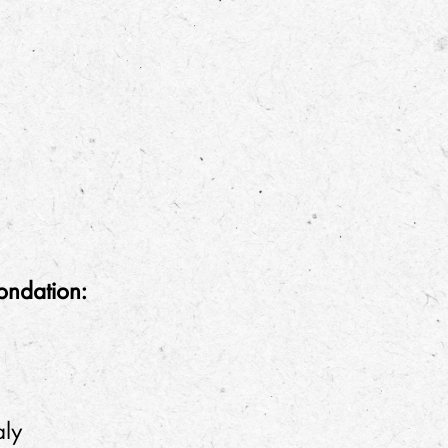
ondation:
aly