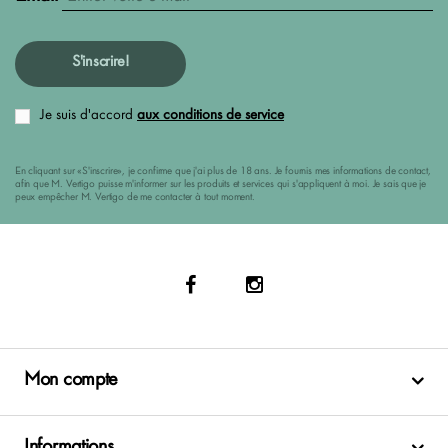
S'inscrire!
Je suis d'accord
aux conditions de service
En cliquant sur «S'inscrire», je confirme que j'ai plus de 18 ans. Je fournis mes informations de contact,
afin que M. Vertigo puisse m'informer sur les produits et services qui s'appliquent à moi. Je sais que je
peux empêcher M. Vertigo de me contacter à tout moment.
Mon compte
Informations