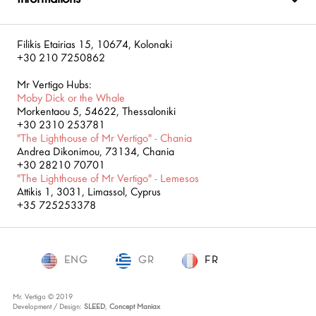
Filikis Etairias 15, 10674, Kolonaki
+30 210 7250862
Mr Vertigo Hubs:
Moby Dick or the Whale
Morkentaou 5, 54622, Thessaloniki
+30 2310 253781
"The Lighthouse of Mr Vertigo" - Chania
Andrea Dikonimou, 73134, Chania
+30 28210 70701
"The Lighthouse of Mr Vertigo" - Lemesos
Attikis 1, 3031, Limassol, Cyprus
+35 725253378
ENG
GR
FR
FR
Mr. Vertigo © 2019
Development / Design:
SLEED
,
Concept Maniax