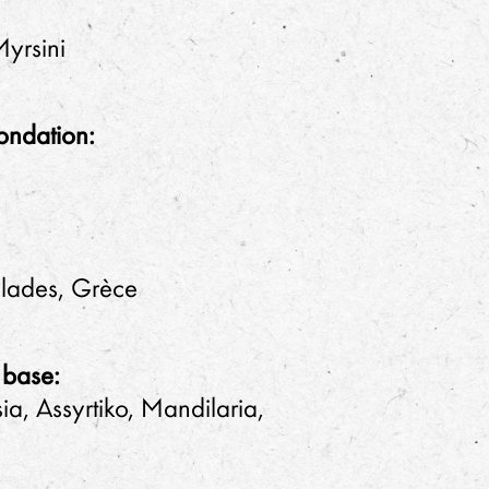
yrsini
ondation:
lades, Grèce
 base:
, Assyrtiko, Mandilaria,