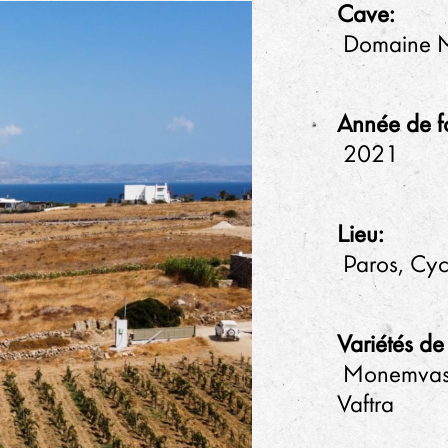
Cave:
Domaine M
Année de f
2021
Lieu:
Paros, Cyc
Variétés de
Monemvasia
Vaftra