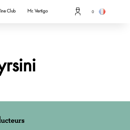
ine Club
Mr. Vertigo
0
rsini
ucteurs