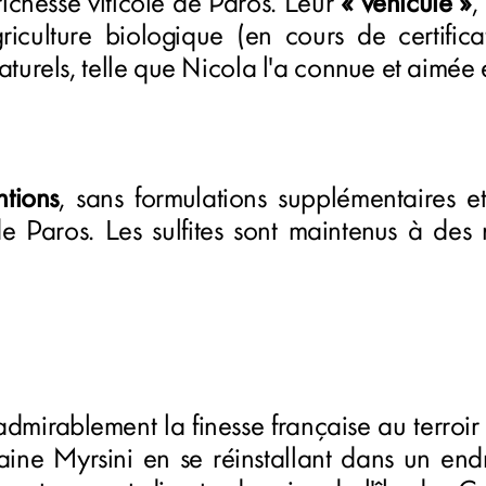
ichesse viticole de Paros. Leur
« véhicule »
,
l'agriculture biologique (en cours de certifi
turels, telle que Nicola l'a connue et aimée 
ntions
, sans formulations supplémentaires 
de Paros. Les sulfites sont maintenus à des 
 admirablement la finesse française au terroi
aine Myrsini en se réinstallant dans un endr