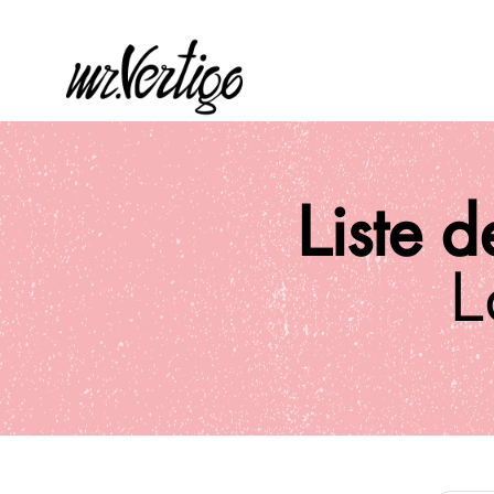
Liste d
L