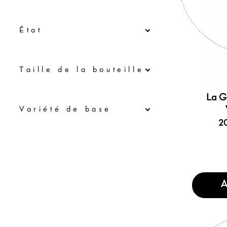
État
Τaille de la bouteille
La G
Variété de base
20
A