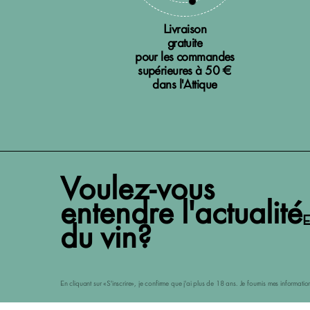
Livraison
gratuite
pour les commandes
supérieures à 50 €
dans l'Attique
Voulez-vous
entendre l'actualité
E
du vin?
En cliquant sur «S'inscrire», je confirme que j'ai plus de 18 ans. Je fournis mes informat