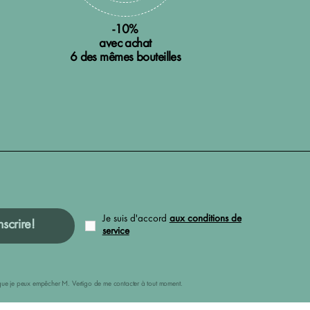
-10%
avec achat
6 des mêmes bouteilles
Je suis d'accord
aux conditions de
nscrire!
service
ais que je peux empêcher M. Vertigo de me contacter à tout moment.