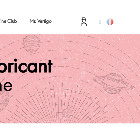
ine Club
Mr. Vertigo
0
abricant
ne