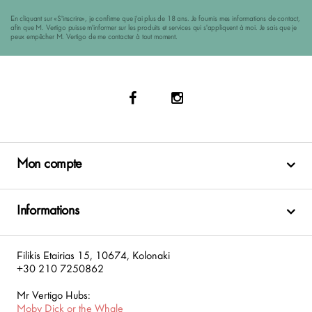
En cliquant sur «S'inscrire», je confirme que j'ai plus de 18 ans. Je fournis mes informations de contact,
afin que M. Vertigo puisse m'informer sur les produits et services qui s'appliquent à moi. Je sais que je
peux empêcher M. Vertigo de me contacter à tout moment.
Mon compte
Informations
Filikis Etairias 15, 10674, Kolonaki
+30 210 7250862
Mr Vertigo Hubs:
Moby Dick or the Whale