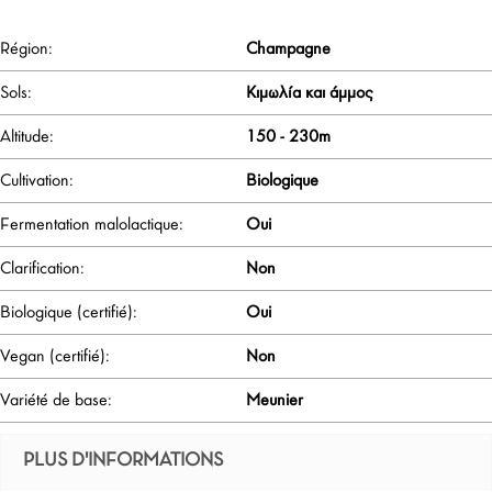
Région:
Champagne
Sols:
Κιμωλία και άμμος
Altitude:
150 - 230m
Cultivation:
Biologique
Fermentation malolactique:
Oui
Clarification:
Non
Biologique (certifié):
Oui
Vegan (certifié):
Non
Variété de base:
Meunier
PLUS D'INFORMATIONS