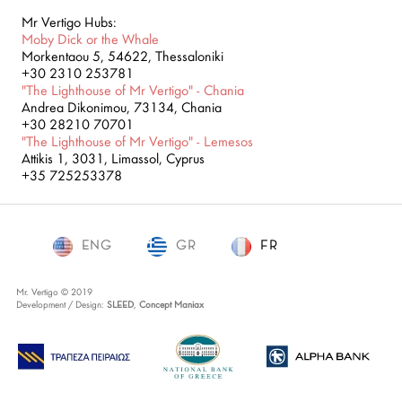
Mr Vertigo Hubs:
Moby Dick or the Whale
Morkentaou 5, 54622, Thessaloniki
+30 2310 253781
"The Lighthouse of Mr Vertigo" - Chania
Andrea Dikonimou, 73134, Chania
+30 28210 70701
"The Lighthouse of Mr Vertigo" - Lemesos
Attikis 1, 3031, Limassol, Cyprus
+35 725253378
ENG
GR
FR
FR
Mr. Vertigo © 2019
Development / Design:
SLEED
,
Concept Maniax