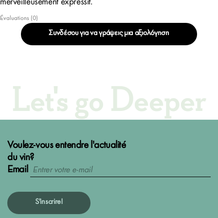
merveilleusement expressif.
Évaluations (0)
Συνδέσου για να γράψεις μια αξιολόγηση
Let's go Deeper
Voulez-vous entendre l'actualité
du vin?
Email
S'inscrire!