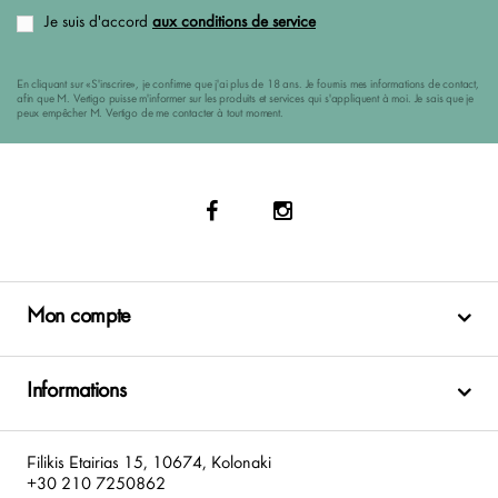
Je suis d'accord
aux conditions de service
En cliquant sur «S'inscrire», je confirme que j'ai plus de 18 ans. Je fournis mes informations de contact,
afin que M. Vertigo puisse m'informer sur les produits et services qui s'appliquent à moi. Je sais que je
peux empêcher M. Vertigo de me contacter à tout moment.
Mon compte
Informations
Filikis Etairias 15, 10674, Kolonaki
+30 210 7250862