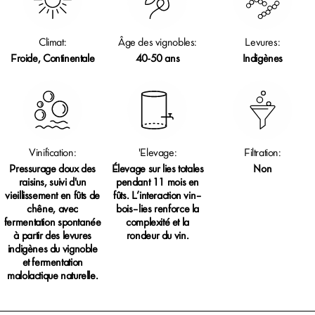
Climat:
Âge des vignobles:
Levures:
Froide, Continentale
40-50 ans
Indigènes
Vinification:
'Elevage:
Filtration:
Pressurage doux des
Élevage sur lies totales
Non
raisins, suivi d'un
pendant 11 mois en
vieillissement en fûts de
fûts. L’interaction vin–
chêne, avec
bois–lies renforce la
fermentation spontanée
complexité et la
à partir des levures
rondeur du vin.
indigènes du vignoble
et fermentation
malolactique naturelle.