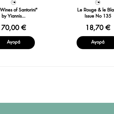
0
0
Wines of Santorini"
Le Rouge & le Bl
by Yiannis...
Issue No 135
70,00 €
18,70 €
Αγορά
Αγορά