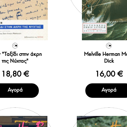
0
0
ν "Ταξίδι στην άκρη
Melville Herman M
της Νύχτας"
Dick
18,80 €
16,00 €
Αγορά
Αγορά