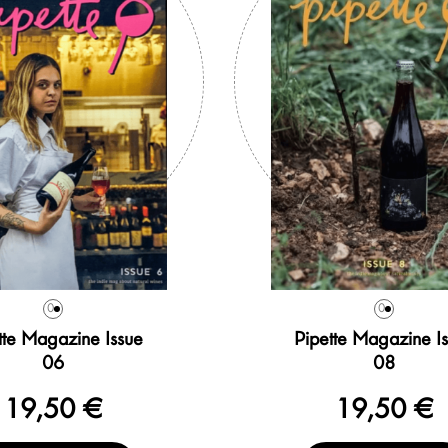
0
0
tte Magazine Issue
Pipette Magazine I
06
08
19,50 €
19,50 €