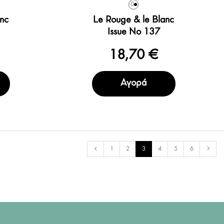
0
anc
Le Rouge & le Blanc
Issue No 137
18,70 €
Αγορά
1
2
3
4
5
6