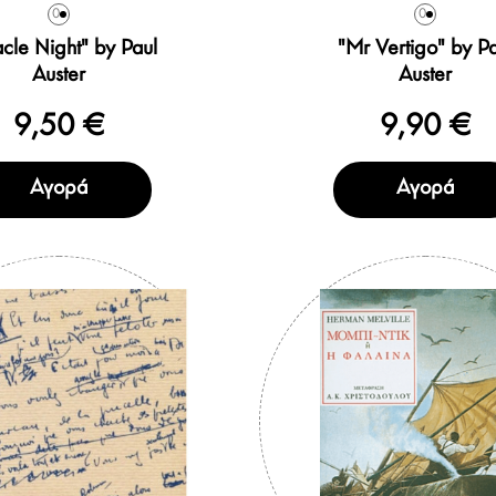
0
0
cle Night" by Paul
"Mr Vertigo" by P
Auster
Auster
9,50 €
9,90 €
Αγορά
Αγορά