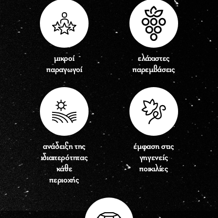
μικροί
ελάχιστες
παραγωγοί
παρεμβάσεις
ανάδειξη της
έμφαση στις
ιδιαιτερότητας
γηγενείς
κάθε
ποικιλίες
περιοχής