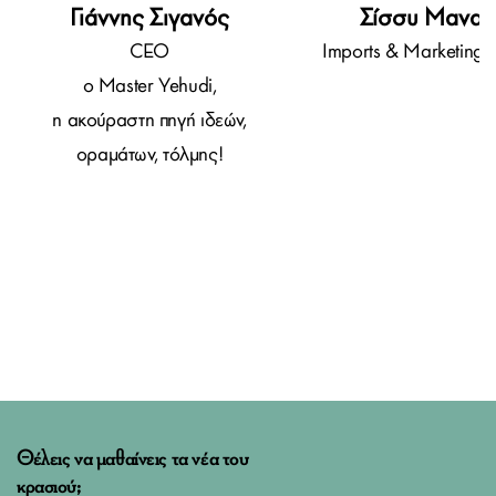
Γιάννης Σιγανός
Σίσσυ Μανατ
CEO
Imports & Marketing
ο Master Yehudi,
η ακούραστη πηγή ιδεών,
οραμάτων, τόλμης!
Θέλεις να μαθαίνεις τα νέα του
κρασιού;