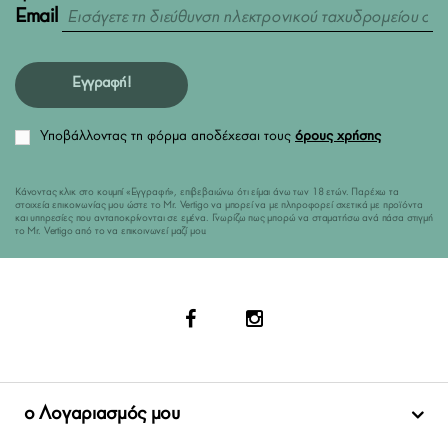
Email
Εγγραφή!
Υποβάλλοντας τη φόρμα αποδέχεσαι τους
όρους χρήσης
Κάνοντας κλικ στο κουμπί «Εγγραφή», επιβεβαιώνω ότι είμαι άνω των 18 ετών. Παρέχω τα
στοιχεία επικοινωνίας μου ώστε το Mr. Vertigo να μπορεί να με πληροφορεί σχετικά με προϊόντα
και υπηρεσίες που ανταποκρίνονται σε εμένα. Γνωρίζω πως μπορώ να σταματήσω ανά πάσα στιγμή
το Mr. Vertigo από το να επικοινωνεί μαζί μου.
ο Λογαριασμός μου