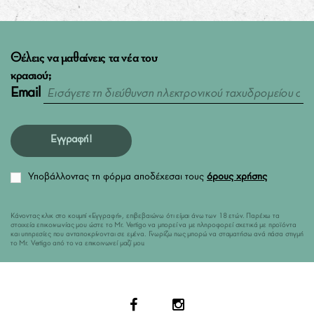
Θέλεις να μαθαίνεις τα νέα του
κρασιού;
Email
Εγγραφή!
Υποβάλλοντας τη φόρμα αποδέχεσαι τους
όρους χρήσης
Κάνοντας κλικ στο κουμπί «Εγγραφή», επιβεβαιώνω ότι είμαι άνω των 18 ετών. Παρέχω τα
στοιχεία επικοινωνίας μου ώστε το Mr. Vertigo να μπορεί να με πληροφορεί σχετικά με προϊόντα
και υπηρεσίες που ανταποκρίνονται σε εμένα. Γνωρίζω πως μπορώ να σταματήσω ανά πάσα στιγμή
το Mr. Vertigo από το να επικοινωνεί μαζί μου.