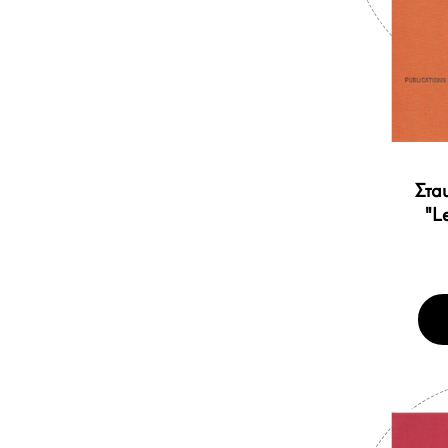
Στα
"Le