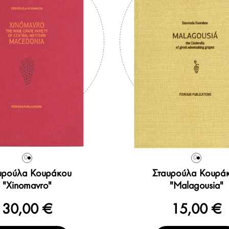
0
0
υρούλα Κουράκου
Σταυρούλα Κουρά
"Xinomavro"
"Malagousia"
30,00 €
15,00 €