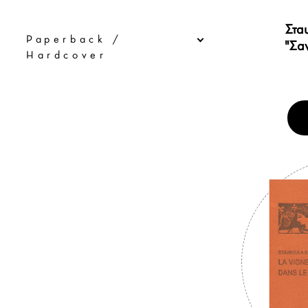
Στα
Paperback /
"Σαν
Hardcover