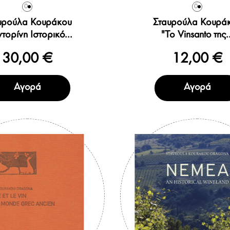
0
0
υρούλα Κουράκου
Σταυρούλα Κουρά
τορίνη Ιστορικό...
"Το Vinsanto της..
30,00 €
12,00 €
Αγορά
Αγορά