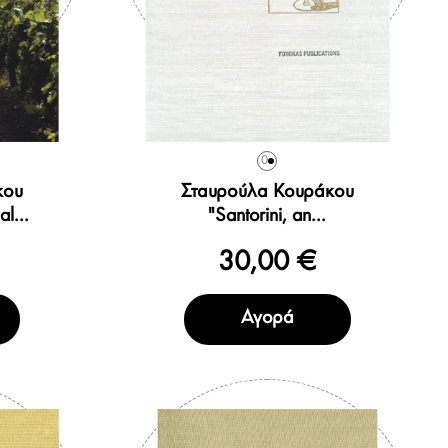
0
κου
Σταυρούλα Κουράκου
l...
"Santorini, an...
30,00 €
Αγορά