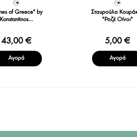
0
0
nes of Greece" by
Σταυρούλα Κουρά
Konstantinos...
"Ροζέ Οίνοι"
43,00 €
5,00 €
Αγορά
Αγορά