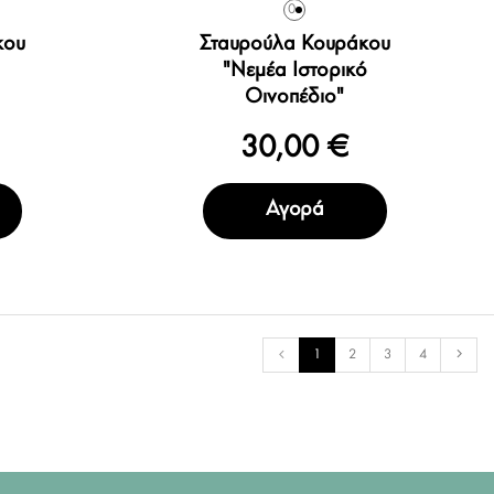
0
κου
Σταυρούλα Κουράκου
"Νεμέα Ιστορικό
Οινοπέδιο"
30,00 €
Αγορά
1
2
3
4