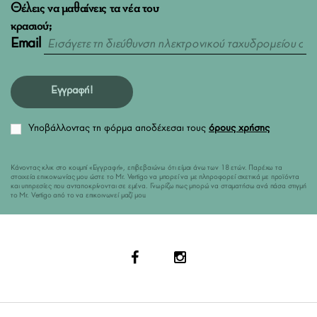
Θέλεις να μαθαίνεις τα νέα του
κρασιού;
Email
Εγγραφή!
Υποβάλλοντας τη φόρμα αποδέχεσαι τους
όρους χρήσης
Κάνοντας κλικ στο κουμπί «Εγγραφή», επιβεβαιώνω ότι είμαι άνω των 18 ετών. Παρέχω τα
στοιχεία επικοινωνίας μου ώστε το Mr. Vertigo να μπορεί να με πληροφορεί σχετικά με προϊόντα
και υπηρεσίες που ανταποκρίνονται σε εμένα. Γνωρίζω πως μπορώ να σταματήσω ανά πάσα στιγμή
το Mr. Vertigo από το να επικοινωνεί μαζί μου.