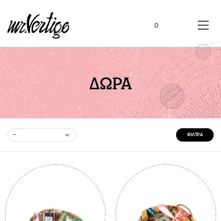
0
ΔΩΡΑ
--
ΦΊΛΤΡΑ