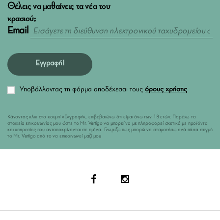
Θέλεις να μαθαίνεις τα νέα του
κρασιού;
Email
Εγγραφή!
Υποβάλλοντας τη φόρμα αποδέχεσαι τους
όρους χρήσης
Κάνοντας κλικ στο κουμπί «Εγγραφή», επιβεβαιώνω ότι είμαι άνω των 18 ετών. Παρέχω τα
στοιχεία επικοινωνίας μου ώστε το Mr. Vertigo να μπορεί να με πληροφορεί σχετικά με προϊόντα
και υπηρεσίες που ανταποκρίνονται σε εμένα. Γνωρίζω πως μπορώ να σταματήσω ανά πάσα στιγμή
το Mr. Vertigo από το να επικοινωνεί μαζί μου.