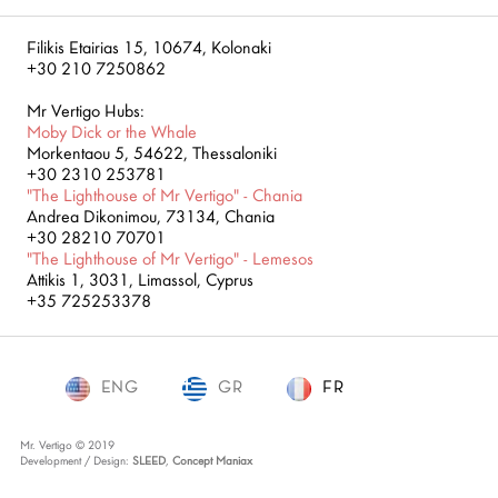
Filikis Etairias 15, 10674, Kolonaki
+30 210 7250862
Mr Vertigo Hubs:
Moby Dick or the Whale
Morkentaou 5, 54622, Thessaloniki
+30 2310 253781
"The Lighthouse of Mr Vertigo" - Chania
Andrea Dikonimou, 73134, Chania
+30 28210 70701
"The Lighthouse of Mr Vertigo" - Lemesos
Attikis 1, 3031, Limassol, Cyprus
+35 725253378
ENG
GR
FR
FR
Mr. Vertigo © 2019
Development / Design:
SLEED
,
Concept Maniax