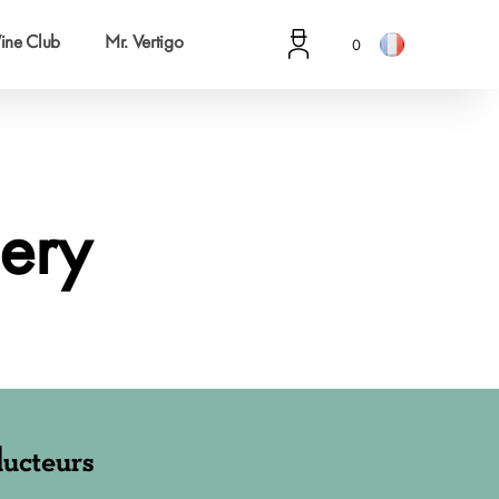
ine Club
Mr. Vertigo
0
ery
ucteurs