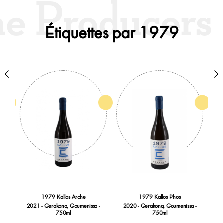
Étiquettes par 1979
os
1979 Kallos Arche
1979 Kallos Phos
 -
2021 - Gerakona, Goumenissa -
2020 - Gerakona, Goumenissa -
2
750ml
750ml