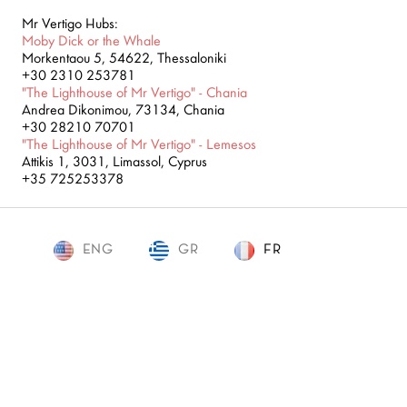
Mr Vertigo Hubs:
Moby Dick or the Whale
Morkentaou 5, 54622, Thessaloniki
+30 2310 253781
"The Lighthouse of Mr Vertigo" - Chania
Andrea Dikonimou, 73134, Chania
+30 28210 70701
"The Lighthouse of Mr Vertigo" - Lemesos
Attikis 1, 3031, Limassol, Cyprus
+35 725253378
ENG
GR
FR
FR
Mr. Vertigo © 2019
Development / Design:
SLEED
,
Concept Maniax