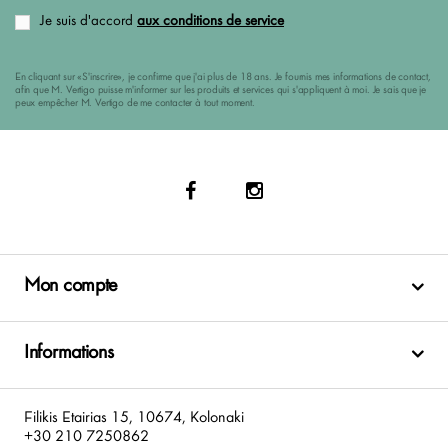
Je suis d'accord
aux conditions de service
En cliquant sur «S'inscrire», je confirme que j'ai plus de 18 ans. Je fournis mes informations de contact,
afin que M. Vertigo puisse m'informer sur les produits et services qui s'appliquent à moi. Je sais que je
peux empêcher M. Vertigo de me contacter à tout moment.
Mon compte
Informations
Filikis Etairias 15, 10674, Kolonaki
+30 210 7250862