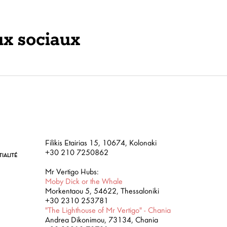
ux sociaux
Filikis Etairias 15, 10674, Kolonaki
+30 210 7250862
IALITÉ
Mr Vertigo Hubs:
Moby Dick or the Whale
Morkentaou 5, 54622, Thessaloniki
+30 2310 253781
"The Lighthouse of Mr Vertigo" - Chania
Andrea Dikonimou, 73134, Chania