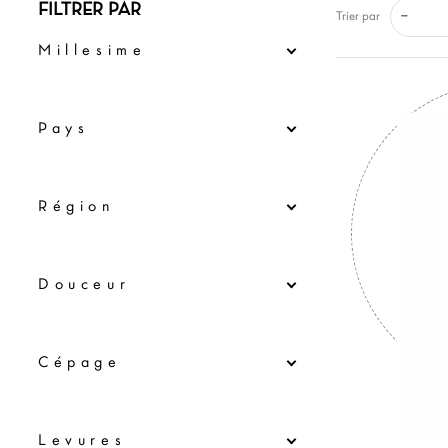
FILTRER PAR
--
Trier par
Millesime
Pays
Région
Douceur
Cépage
Levures