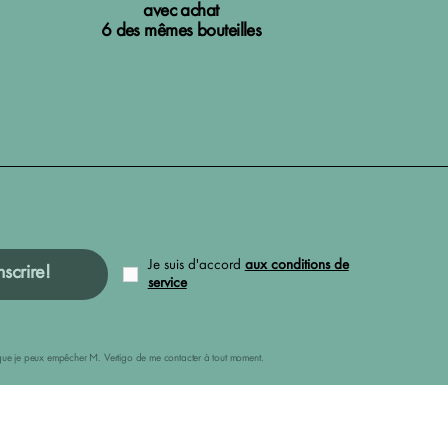
avec achat
6 des mêmes bouteilles
Je suis d'accord
aux conditions de
nscrire!
service
ais que je peux empêcher M. Vertigo de me contacter à tout moment.