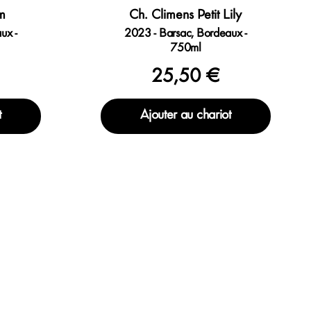
um
Ch. Climens Petit Lily
ux -
2023 - Barsac, Bordeaux -
750ml
25,50 €
t
Ajouter au chariot