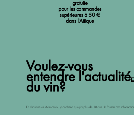
gratuite
pour les commandes
supérieures à 50 €
dans l'Attique
Voulez-vous
entendre l'actualité
E
du vin?
En cliquant sur «S'inscrire», je confirme que j'ai plus de 18 ans. Je fournis mes informat