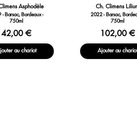
Climens Asphodèle
Ch. Climens Lili
 - Barsac, Bordeaux -
2022 - Barsac, Bordea
750ml
750ml
42,00 €
102,00 €
jouter au chariot
Ajouter au chario