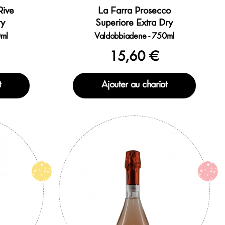
Rive
La Farra Prosecco
ry
Superiore Extra Dry
0ml
Valdobbiadene - 750ml
15,60 €
t
Ajouter au chariot