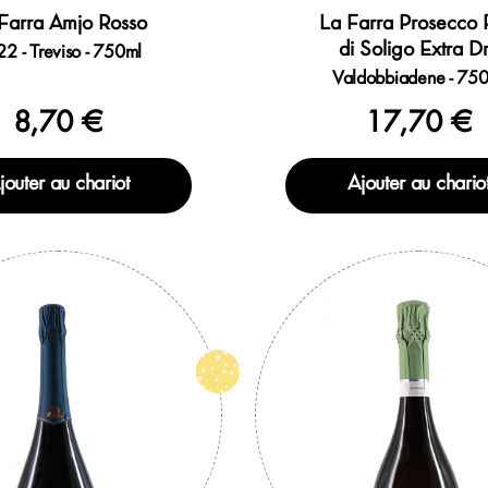
Farra Amjo Rosso
La Farra Prosecco 
di Soligo Extra D
2 - Treviso - 750ml
Valdobbiadene - 75
8,70 €
17,70 €
jouter au chariot
Ajouter au chario