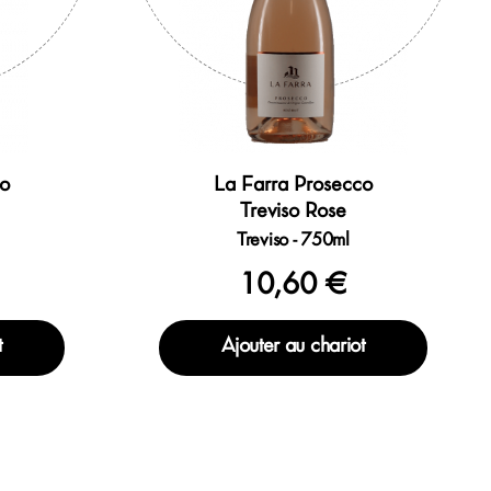
co
La Farra Prosecco
Treviso Rose
Treviso - 750ml
10,60 €
t
Ajouter au chariot