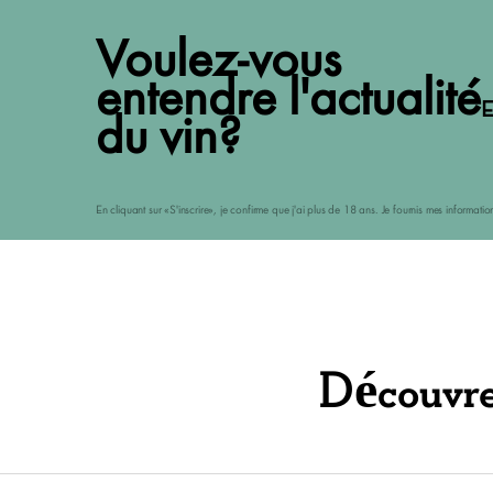
Voulez-vous
entendre l'actualité
E
du vin?
En cliquant sur «S'inscrire», je confirme que j'ai plus de 18 ans. Je fournis mes informat
Découvrez