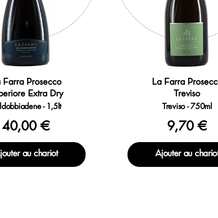
 Farra Prosecco
La Farra Prosec
periore Extra Dry
Treviso
ldobbiadene - 1,5lt
Treviso - 750ml
40,00 €
9,70 €
jouter au chariot
Ajouter au chario