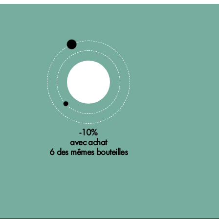
-10%
avec achat
6 des mêmes bouteilles