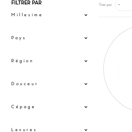
FILTRER PAR
--
Trier par
Millesime
Pays
Région
Douceur
Cépage
Levures