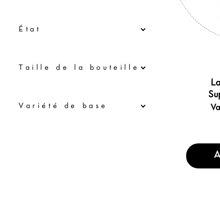
État
Τaille de la bouteille
La
Su
Variété de base
Va
A