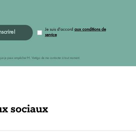
Je suis d'accord
aux conditions de
nscrire!
service
ais que je peux empêcher M. Vertigo de me contacter à tout moment.
ux sociaux