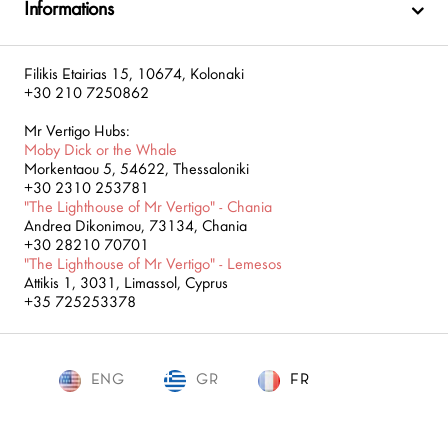
Informations
Filikis Etairias 15, 10674, Kolonaki
+30 210 7250862
Mr Vertigo Hubs:
Moby Dick or the Whale
Morkentaou 5, 54622, Thessaloniki
+30 2310 253781
"The Lighthouse of Mr Vertigo" - Chania
Andrea Dikonimou, 73134, Chania
+30 28210 70701
"The Lighthouse of Mr Vertigo" - Lemesos
Attikis 1, 3031, Limassol, Cyprus
+35 725253378
ENG
GR
FR
FR
Mr. Vertigo © 2019
Development / Design:
SLEED
,
Concept Maniax