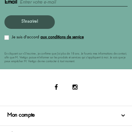
Email
S'inscrire!
Je suis d'accord
aux conditions de service
En cliquant sur «S'inscrire», je confirme que j'ai plus de 18 ans. Je fournis mes informations de contact,
afin que M. Vertigo puisse m'informer sur les produits et services qui s'appliquent à moi. Je sais que je
peux empêcher M. Vertigo de me contacter à tout moment.
Mon compte